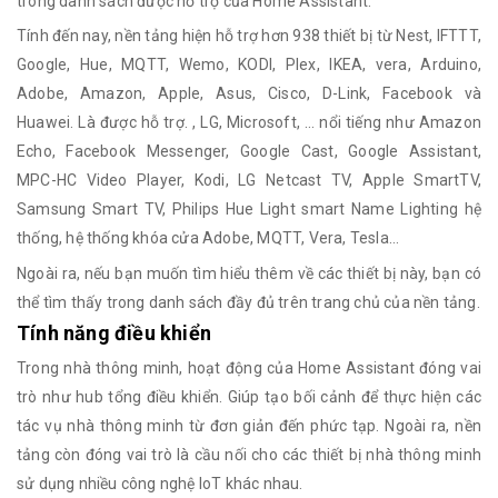
trong danh sách được hỗ trợ của Home Assistant.
Tính đến nay, nền tảng hiện hỗ trợ hơn 938 thiết bị từ Nest, IFTTT,
Google, Hue, MQTT, Wemo, KODI, Plex, IKEA, vera, Arduino,
Adobe, Amazon, Apple, Asus, Cisco, D-Link, Facebook và
Huawei. Là được hỗ trợ. , LG, Microsoft, … nổi tiếng như Amazon
Echo, Facebook Messenger, Google Cast, Google Assistant,
MPC-HC Video Player, Kodi, LG Netcast TV, Apple SmartTV,
Samsung Smart TV, Philips Hue Light smart Name Lighting hệ
thống, hệ thống khóa cửa Adobe, MQTT, Vera, Tesla…
Ngoài ra, nếu bạn muốn tìm hiểu thêm về các thiết bị này, bạn có
thể tìm thấy trong danh sách đầy đủ trên trang chủ của nền tảng.
Tính năng điều khiển
Trong nhà thông minh, hoạt động của Home Assistant đóng vai
trò như hub tổng điều khiển. Giúp tạo bối cảnh để thực hiện các
tác vụ nhà thông minh từ đơn giản đến phức tạp. Ngoài ra, nền
tảng còn đóng vai trò là cầu nối cho các thiết bị nhà thông minh
sử dụng nhiều công nghệ IoT khác nhau.